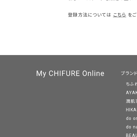
登録方法については
こちら
をご
ブラン
ちふ
AYA
潤肌
HIKA
do o
do n
BEA