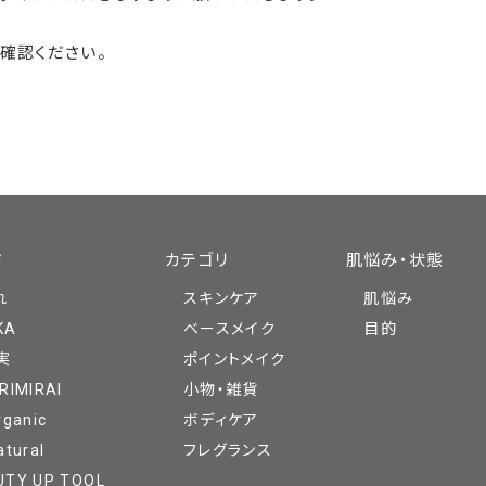
確認ください。
ド
カテゴリ
肌悩み・状態
れ
スキンケア
肌悩み
KA
ベースメイク
目的
実
ポイントメイク
RIMIRAI
小物・雑貨
rganic
ボディケア
atural
フレグランス
UTY UP TOOL