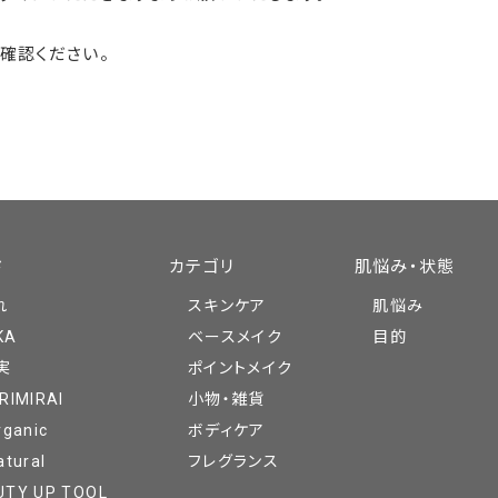
確認ください。
ド
カテゴリ
肌悩み・状態
れ
スキンケア
肌悩み
KA
ベースメイク
目的
実
ポイントメイク
RIMIRAI
小物・雑貨
rganic
ボディケア
atural
フレグランス
UTY UP TOOL