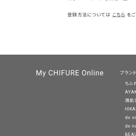
登録方法については
こちら
をご
ブラン
ちふ
AYA
潤肌
HIKA
do o
do n
BEA