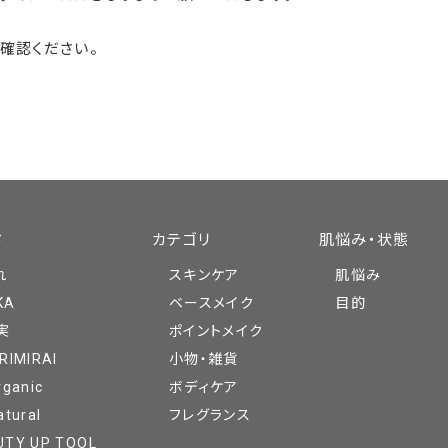
確認ください。
ド
カテゴリ
肌悩み・状態
れ
スキンケア
肌悩み
KA
ベースメイク
目的
実
ポイントメイク
RIMIRAI
小物・雑貨
rganic
ボディケア
atural
フレグランス
UTY UP TOOL