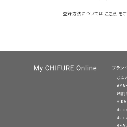
登録方法については
こちら
をご
ブラン
ちふ
AYA
潤肌
HIKA
do o
do n
BEA