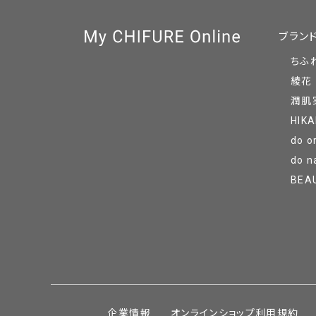
ブラン
ちふ
綾花
潤肌
HIKA
do o
do n
BEA
企業情報
オンラインショップ利用規約