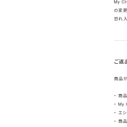
My 
の変更
恐れ入
ご返
商品が
・ 商
・ M
・ エ
・ 商