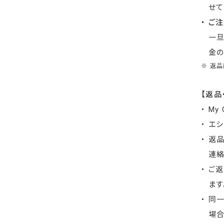
せて
・ ご
一
金の
※ 返
【返品
・ M
・ エ
・ 返
連絡
・ ご
ます
・ 同
場合