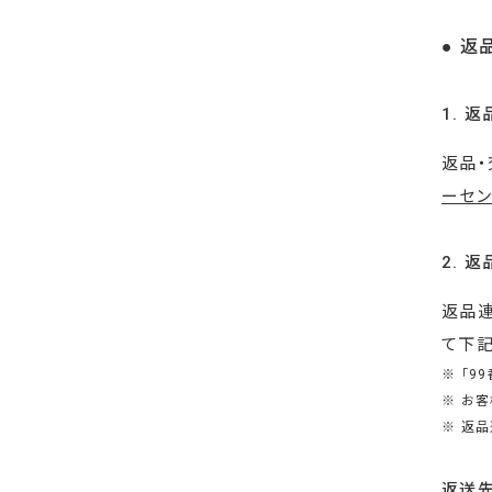
● 返
1. 
返品・
ーセ
2. 
返品連
て下記
※ 「
※ お
※ 返
返送