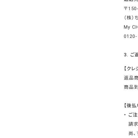
〒15
（株）
My C
0120-
3. 
【クレ
返品
商品到
【後払
・ ご
請求
尚