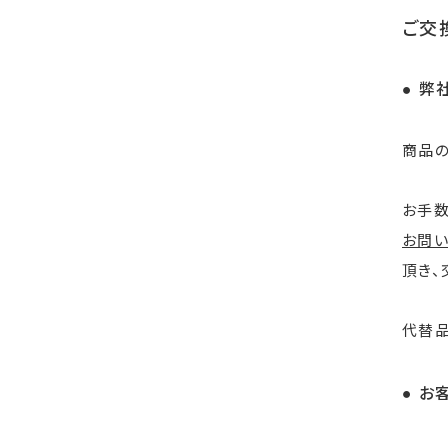
ご交
● 弊
商品の
お手
お問
頂き、
代替品
● お