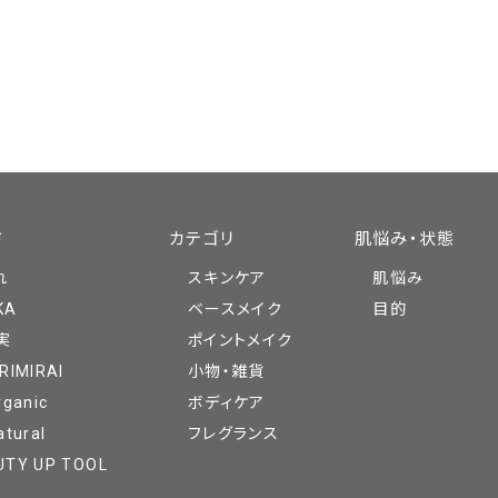
ド
カテゴリ
肌悩み・状態
れ
スキンケア
肌悩み
KA
ベースメイク
目的
実
ポイントメイク
RIMIRAI
小物・雑貨
rganic
ボディケア
atural
フレグランス
UTY UP TOOL