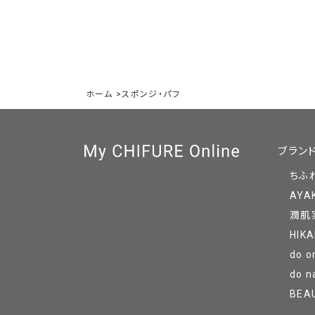
ホーム
>
スポンジ・パフ
ブラン
ちふ
AYA
潤肌
HIKA
do o
do n
BEA