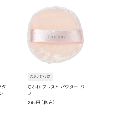
スポンジ・パフ
ウダ
ちふれ プレスト パウダー パ
ン
フ
286
￥