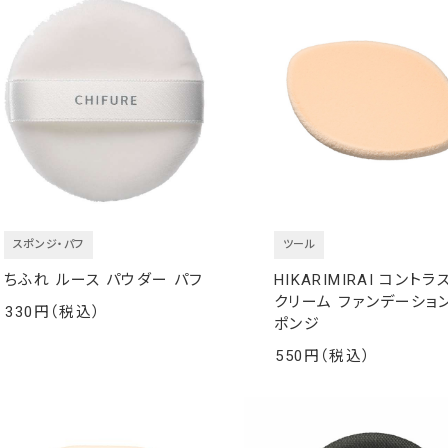
スポンジ・パフ
ツール
ちふれ ルース パウダー パフ
HIKARIMIRAI コントラ
クリーム ファンデーション
330
ポンジ
￥
550
￥