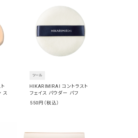
ツール
スト
HIKARIMIRAI コントラスト
 ス
フェイス パウダー パフ
550
￥