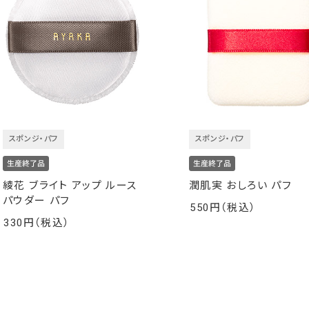
スポンジ・パフ
スポンジ・パフ
綾花 ブライト アップ ルース
潤肌実 おしろい パフ
パウダー パフ
550
￥
330
￥