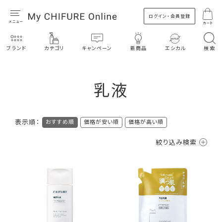
ログイン・会員登録
カート
ブランド
カテゴリ
キャンペーン
新商品
エシカル
検索
乳液
表示順：
おすすめ順
価格が安い順
価格が高い順
絞り込み検索