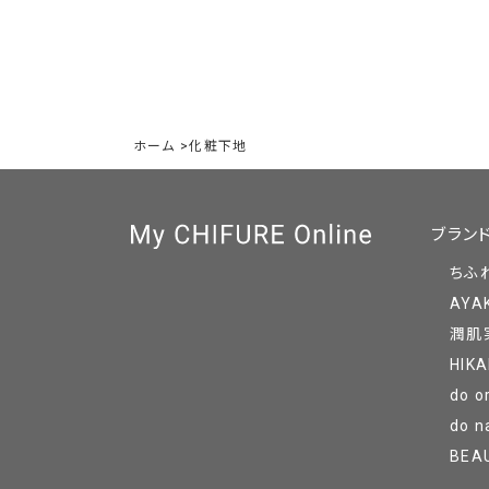
ホーム
>
化粧下地
ブラン
ちふ
AYA
潤肌
HIKA
do o
do n
BEA