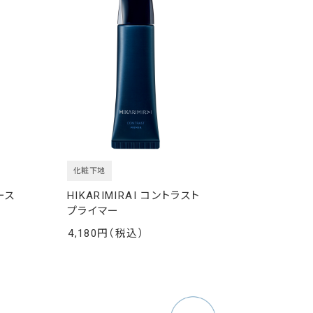
化粧下地
ース
HIKARIMIRAI コントラスト
プライマー
4,180
￥