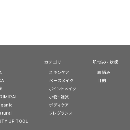
ド
カテゴリ
肌悩み・状態
れ
スキンケア
肌悩み
KA
ベースメイク
目的
実
ポイントメイク
RIMIRAI
小物・雑貨
rganic
ボディケア
atural
フレグランス
UTY UP TOOL