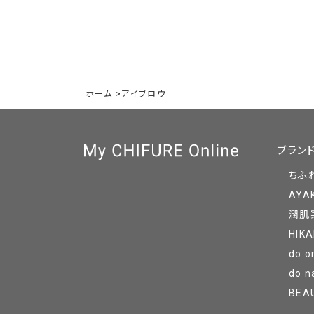
ホーム
>
アイブロウ
ブラン
ちふ
AYA
潤肌
HIKA
do o
do n
BEA