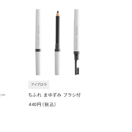
アイブロウ
ロー
ちふれ まゆずみ ブラシ付
440
￥