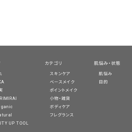
ド
カテゴリ
肌悩み・状態
れ
スキンケア
肌悩み
KA
ベースメイク
目的
実
ポイントメイク
RIMIRAI
小物・雑貨
rganic
ボディケア
atural
フレグランス
UTY UP TOOL