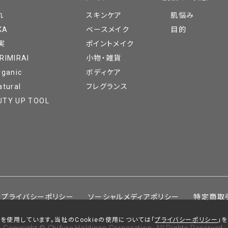
れ
スキンケア
肌悩み
KA
ベースメイク
目的
実
ポイントメイク
RIMIRAI
小物・雑貨
rganic
ボディケア
atural
フレグランス
UTY UP TOOL
プライバシーポリシー
ソーシャルメディアポリシー
特定商取
を使用しています。当社のCookieの使用については「
プライバシーポリシー
」
Copyright © Chifure Holdings Corporation. All Rights Reserved.