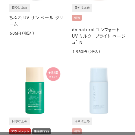
日やけ止め
日やけ止め
ちふれ UV サン ベール クリ
ーム
do natural コンフォート
605
UV ミルク ［ブライト ベージ
￥
ュ］ N
1,980
￥
日やけ止め
日やけ止め