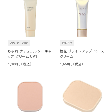
ファンデーション
化粧下地
ちふれ ナチュラル メーキャ
綾花 ブライト アップ ベース
ップ クリーム UV1
クリーム
1,100
1,650
￥
￥