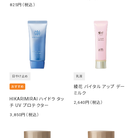
825
￥
日やけ止め
乳液
綾花 バイタル アップ デー
ミルク
HIKARIMIRAI ハイドラ タッ
2,640
チ UV プロテクター
￥
3,850
￥