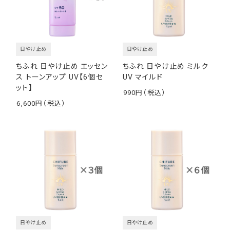
日やけ止め
日やけ止め
ちふれ 日やけ止め エッセン
ちふれ 日やけ止め ミルク
ス トーンアップ UV【6個セ
UV マイルド
ット】
990
￥
6,600
￥
日やけ止め
日やけ止め