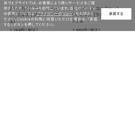
当ウェブサイトでは、お客様により良いサービスをご提
do natural コンフォート
do natural コンフォート
供するため、Cookieを使用しています。当社のCookie
の使用については「
プライバシーポリシー
」をお読みく
承諾する
UV ミルク ［ブライト ベージ
UV ミルク ［ラスター クリ
ださい。Cookieの利用に同意いただける場合は、「承諾
ュ］
ア］ N
する」ボタンを押してください。
1,584
1,980
￥
￥
化粧下地
化粧下地
HIKARIMIRAI コントラスト
HIKARIMIRAI コントラスト
プライマー
ミルク プライマー
4,180
4,180
￥
￥