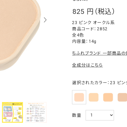
825
￥
23 ピンク オークル系
2852
全4色
内容量：14g
ちふれブランド 一部商品
全成分はこちら
選択されたカラー：23 ピン
数量