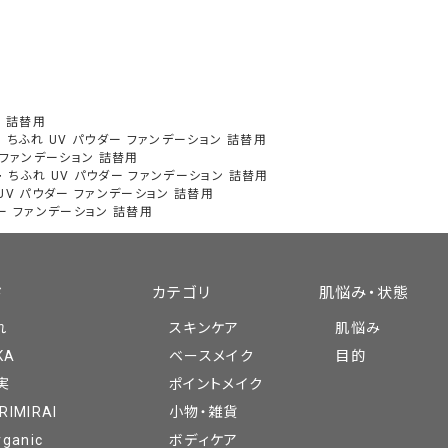
ン 詰替用
>
ちふれ UV パウダー ファンデーション 詰替用
 ファンデーション 詰替用
>
ちふれ UV パウダー ファンデーション 詰替用
UV パウダー ファンデーション 詰替用
ダー ファンデーション 詰替用
ド
カテゴリ
肌悩み・状態
れ
スキンケア
肌悩み
KA
ベースメイク
目的
実
ポイントメイク
RIMIRAI
小物・雑貨
rganic
ボディケア