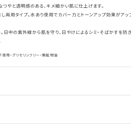
なつやと透明感のある、キメ細かい肌に仕上げます。
なし両用タイプ。水あり使用でカバー力とトーンアップ効果がアッ
PA++。日中の紫外線から肌を守り、日やけによるシミ・そばかすを防
。
不使用・グリセリンフリー・無鉱物油