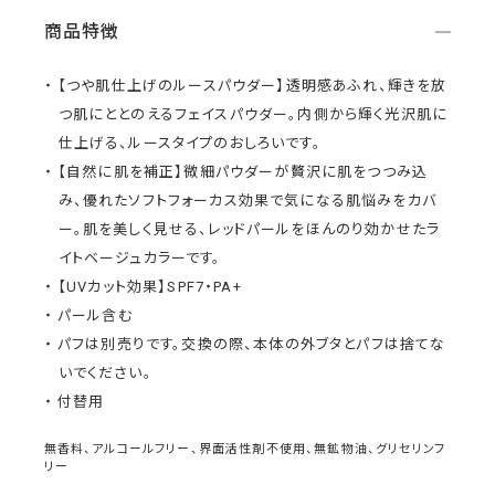
商品特徴
【つや肌仕上げのルースパウダー】透明感あふれ、輝きを放
つ肌にととのえるフェイスパウダー。内側から輝く光沢肌に
仕上げる、ルースタイプのおしろいです。
【自然に肌を補正】微細パウダーが贅沢に肌をつつみ込
み、優れたソフトフォーカス効果で気になる肌悩みをカバ
ー。肌を美しく見せる、レッドパールをほんのり効かせたラ
イトベージュカラーです。
【UVカット効果】SPF7・PA+
パール含む
パフは別売りです。交換の際、本体の外ブタとパフは捨てな
いでください。
付替用
無香料、アルコールフリー、界面活性剤不使用、無鉱物油、グリセリンフ
リー