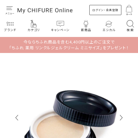
ログイン・会員登録
カート
ブランド
カテゴリ
キャンペーン
新商品
エシカル
検索
今ならちふれ商品を含む4,400円以上のご注文で
「ちふれ 薬用 リンクルジェルクリーム ミニサイズ」をプレゼント！