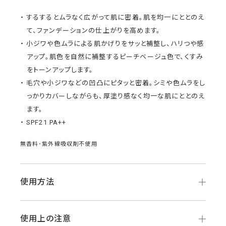
するするとムラなく広がって肌に密着。肌を均一にととのえ
て、ファンデーションの仕上がりを高めます。
小ジワや色ムラによる肌かげりをサッと補整し、ハリつや感
アップ。肌色を自然に補整するピーチベージュ色で、くすみ
をトーンアップします。
毛穴や小ジワなどの凹凸にピタッと密着。シミや色ムラをし
っかりカバーしながらも、厚塗り感なく均一な肌にととのえ
ます。
SPF21 PA++
無香料･紫外線吸収剤不使用
使用方法
使用上の注意