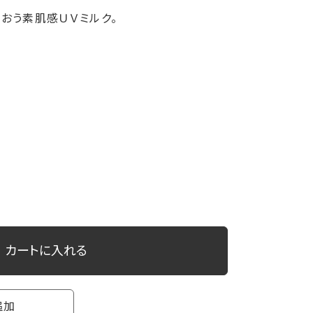
おう素肌感ＵＶミルク。
カートに入れる
追加