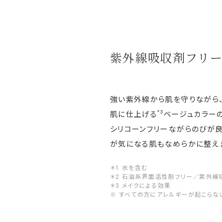
紫外線吸収剤フリ
強い紫外線から肌を守りながら
*3
肌に仕上げる
ベージュカラー
シリコーンフリーながらのびが良
が気になる肌もなめらかに整え
＊1 水を含む
＊2 石油系界面活性剤フリー／紫外線
＊3 メイクによる効果
※ すべての方にアレルギーが起こらな