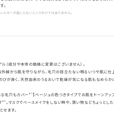
す。
アレルギーが起こらないというわけではありません。
ーアル（成分や本体の価格に変更はございません）。
い紫外線から肌を守りながら、毛穴の目立たない明るいつや肌に仕
らのびが良く、天然由来のうるおいで乾燥が気になる肌もなめらか
＊1
なる毛穴もカバー
】ベージュの色つきタイプでお肌をトーンアッ
＊1
す
。マスクでベースメイクをしない時や、買い物などちょっとし
とせます。