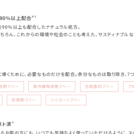
＊1
90％以上配合
90％以上も配合したナチュラル処方。
ちろん、これからの環境や社会のことも考えた、サスティナブルな
導くために、必要なものだけを配合。余分なものは取り除き、7
性剤フリー
紫外線吸収剤フリー
合成香料フリー
ア
防腐剤フリー
シリコーンフリー
※
スト済
るお肌の方にも、いつでも気持ちよく使っていただけるように、ス