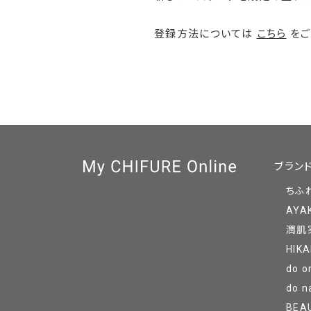
登録方法については
こちら
をご
ブラン
ちふ
AYA
潤肌
HIKA
do o
do n
BEA