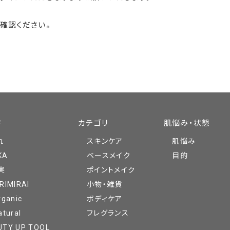
確認ください。
ド
カテゴリ
肌悩み・状態
れ
スキンケア
肌悩み
KA
ベースメイク
目的
実
ポイントメイク
RIMIRAI
小物・雑貨
rganic
ボディケア
atural
フレグランス
UTY UP TOOL