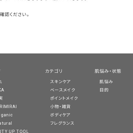
確認ください。
ド
カテゴリ
肌悩み・状態
れ
スキンケア
肌悩み
KA
ベースメイク
目的
実
ポイントメイク
RIMIRAI
小物・雑貨
rganic
ボディケア
atural
フレグランス
UTY UP TOOL