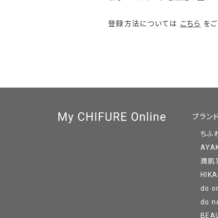
登録方法については
こちら
をご
ブラン
ちふ
AYA
潤肌
HIKA
do o
do n
BEA