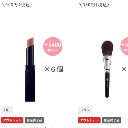
9,900
9,350
￥
￥
口紅
ブラシ