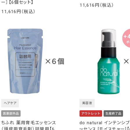
ー］【6個セット】
11,616
￥
11,616
￥
ヘアケア
美容液
ちふれ 薬用育毛エッセンス
do natural インテンシブ
（頭皮用育毛剤）詰替用【6
ッセンス [モイスチャー]【