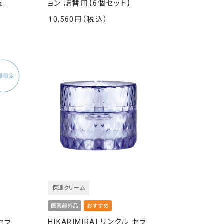
ュ］
ョン 詰替用【6個セット】
10,560
￥
保湿クリーム
 セラ
HIKARIMIRAI リンクル セラ