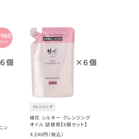
クレンジング
綾花 シルキー クレンジング
オイル 詰替用【6個セット】
ョニン
9,240
￥