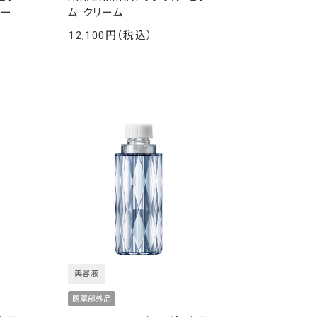
リー
ム クリーム
12,100
￥
美容液