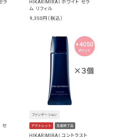
 セラ
HIKARIMIRAI ホワイト セラ
ム リフィル
9,350
￥
ファンデーション
チ セ
HIKARIMIRAI コントラスト