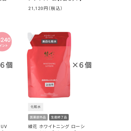
21,120
￥
化粧水
 UV
綾花 ホワイトニング ローシ