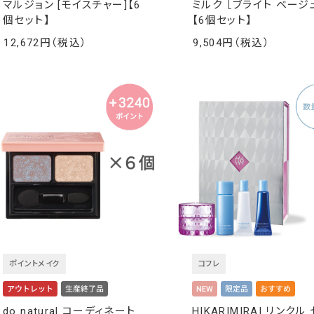
マルジョン [モイスチャー]【6
ミルク ［ブライト ベージ
個セット】
【6個セット】
12,672
9,504
￥
￥
ポイントメイク
コフレ
do natural コーディネート
HIKARIMIRAI リンクル