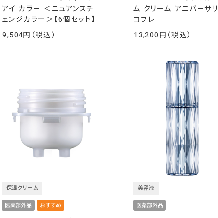
アイ カラー ＜ニュアンスチ
ム クリーム アニバーサ
ェンジカラー＞【6個セット】
コフレ
9,504
13,200
￥
￥
保湿クリーム
美容液