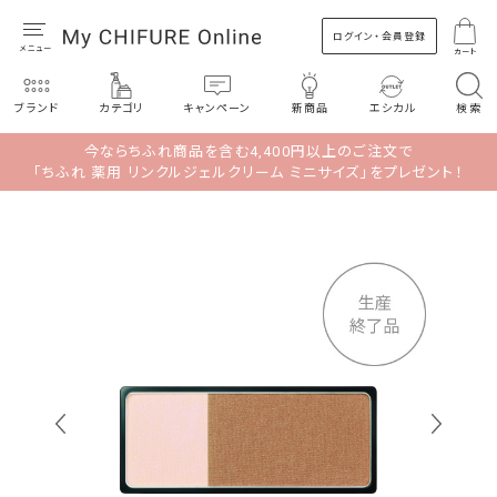
ログイン・会員登録
カート
ブランド
カテゴリ
キャンペーン
新商品
エシカル
検索
今ならちふれ商品を含む4,400円以上のご注文で
「ちふれ 薬用 リンクルジェルクリーム ミニサイズ」をプレゼント！