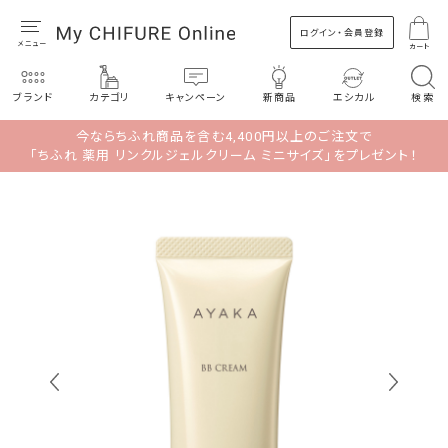
ログイン・会員登録
カート
ブランド
カテゴリ
キャンペーン
新商品
エシカル
検索
今ならちふれ商品を含む4,400円以上のご注文で
「ちふれ 薬用 リンクルジェルクリーム ミニサイズ」をプレゼント！