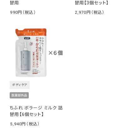
替用
替用【3個セット】
990
2,970
￥
￥
ボディケア
ちふれ ボラージ ミルク 詰
替用【6個セット】
5,940
￥