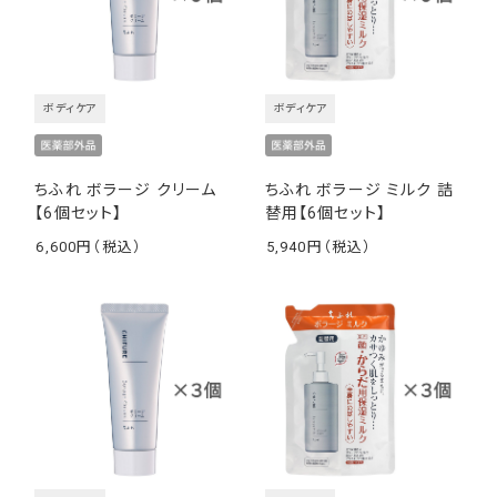
ボディケア
ボディケア
ちふれ ボラージ クリーム
ちふれ ボラージ ミルク 詰
【6個セット】
替用【6個セット】
6,600
5,940
￥
￥