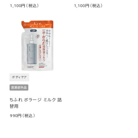
1,100
1,100
￥
￥
ボディケア
ちふれ ボラージ ミルク 詰
替用
990
￥