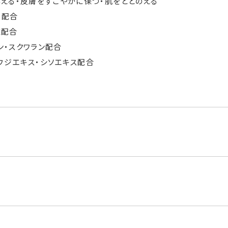
える・皮膚をすこやかに保つ・肌をととのえる
ル配合
K配合
ン・スクワラン配合
ウジエキス・シソエキス配合