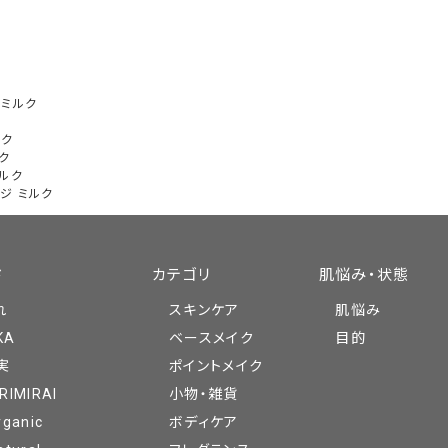
 ミルク
ク
ルク
ク
ミルク
ジ ミルク
ド
カテゴリ
肌悩み・状態
れ
スキンケア
肌悩み
KA
ベースメイク
目的
実
ポイントメイク
RIMIRAI
小物・雑貨
rganic
ボディケア