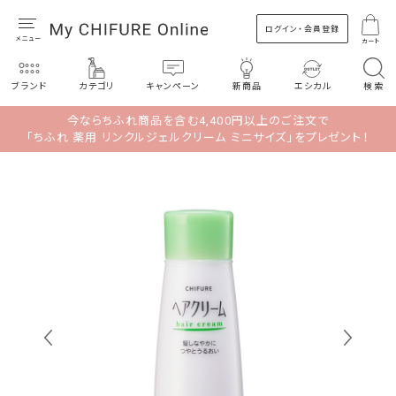
ログイン・会員登録
カート
ブランド
カテゴリ
キャンペーン
新商品
エシカル
検索
今ならちふれ商品を含む4,400円以上のご注文で
「ちふれ 薬用 リンクルジェルクリーム ミニサイズ」をプレゼント！