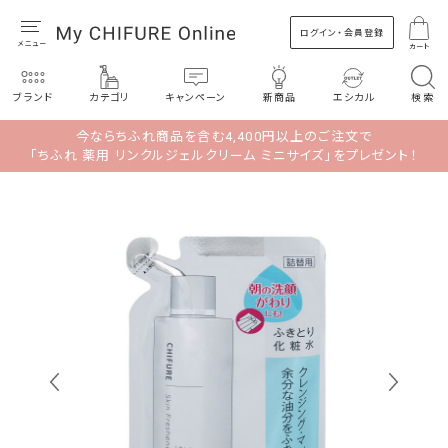
ログイン・会員登録
カート
ブランド
カテゴリ
キャンペーン
新商品
エシカル
検索
今ならちふれ商品を含む4,400円以上のご注文で
「ちふれ 薬用 リンクルジェルクリーム ミニサイズ」をプレゼント！