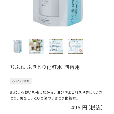
ちふれ ふきとり化粧水 詰替用
ふきとり化粧水
肌にうるおいを残しながら、 油分やよごれをやさしくふき
とり、 肌をしっとりと保つふきとり化粧水。
495
￥