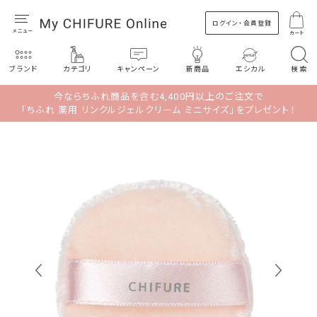
ログイン・会員登録
カート
ブランド
カテゴリ
キャンペーン
新商品
エシカル
検索
今ならちふれ商品を含む4,400円以上のご注文で
「ちふれ 薬用 リンクルジェルクリーム ミニサイズ」をプレゼント！