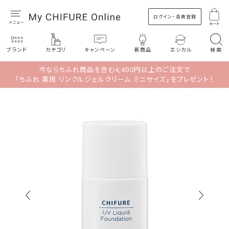
ログイン・会員登録
カート
ブランド
カテゴリ
キャンペーン
新商品
エシカル
検索
今ならちふれ商品を含む4,400円以上のご注文で
「ちふれ 薬用 リンクルジェルクリーム ミニサイズ」をプレゼント！