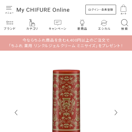
ログイン・会員登録
カート
ブランド
カテゴリ
キャンペーン
新商品
エシカル
検索
今ならちふれ商品を含む4,400円以上のご注文で
「ちふれ 薬用 リンクルジェルクリーム ミニサイズ」をプレゼント！