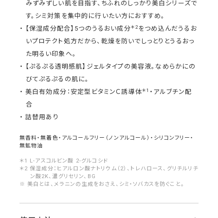
みずみずしい肌を目指す、ちふれのしっかり美白シリーズで
す。シミ対策を集中的に行いたい方におすすめ。
＊2
【保湿成分配合】5つのうるおい成分
をつめ込んだうるお
いプロテクト処方だから、乾燥を防いでしっとりとうるおっ
た明るい印象へ。
【ぷるぷる透明感肌】ジェルタイプの美容液。なめらかにの
びてぷるぷるの肌に。
＊1
美白有効成分：安定型ビタミンＣ誘導体
・アルブチン配
合
詰替用あり
無香料・無着色・アルコールフリー（ノンアルコール）・シリコンフリー・
無鉱物油
＊1 L-アスコルビン酸 2-グルコシド
＊2 保湿成分：ヒアルロン酸ナトリウム（2）、トレハロース、グリチルリチ
ン酸2K、濃グリセリン、BG
※ 美白とは、メラニンの生成をおさえ、シミ・ソバカスを防ぐこと。