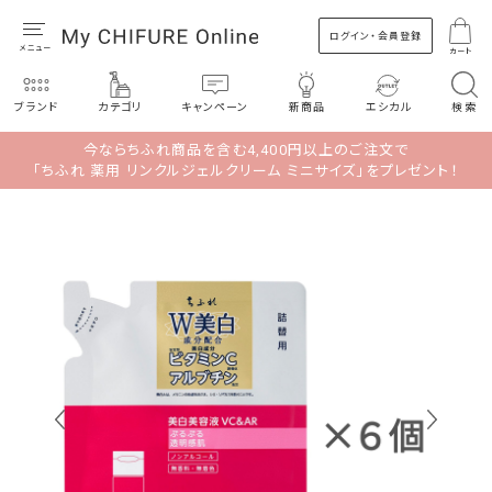
ログイン・会員登録
カート
ブランド
カテゴリ
キャンペーン
新商品
エシカル
検索
今ならちふれ商品を含む4,400円以上のご注文で
「ちふれ 薬用 リンクルジェルクリーム ミニサイズ」をプレゼント！