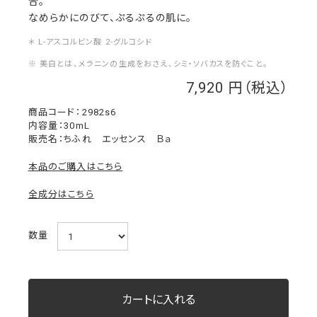
合。
なめらかにのびて、ぷるぷるの肌に。
＊ L-アスコルビン酸 2-グルコシド
※ 美白とは、メラニンの生成をおさえ、シミ・ソバカスを防ぐこと。
7,920
￥
2982s6
内容量：30mL
販売名：ちふれ エッセンス Ｂａ
本品のご購入はこちら
全成分はこちら
数量