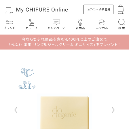
ログイン・会員登録
カート
ブランド
カテゴリ
キャンペーン
新商品
エシカル
検索
今ならちふれ商品を含む4,400円以上のご注文で
「ちふれ 薬用 リンクルジェルクリーム ミニサイズ」をプレゼント！