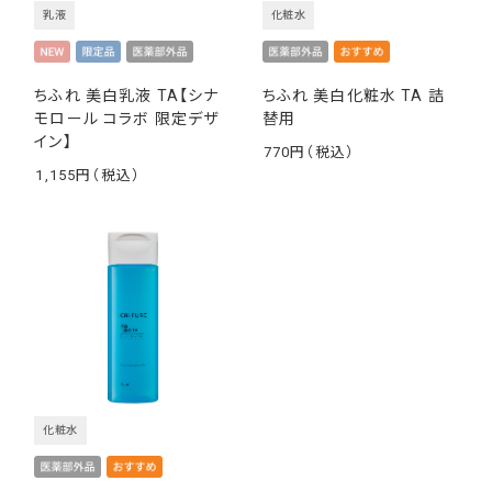
乳液
化粧水
ちふれ 美白乳液 TA【シナ
ちふれ 美白化粧水 TA 詰
モロール コラボ 限定デザ
替用
イン】
770
￥
1,155
￥
化粧水