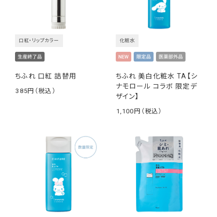
口紅・リップカラー
化粧水
ちふれ 口紅 詰替用
ちふれ 美白化粧水 TA【シ
ナモロール コラボ 限定デ
385
ザイン】
￥
1,100
￥