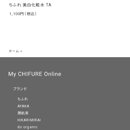
ちふれ 美白化粧水 TA
1,100
￥
ホーム
>
ブランド
ちふれ
AYAKA
潤肌実
HIKARIMIRAI
do organic