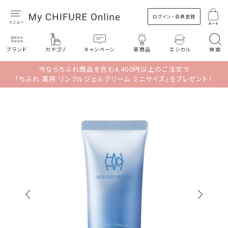
ログイン・会員登録
カート
ブランド
カテゴリ
キャンペーン
新商品
エシカル
検索
今ならちふれ商品を含む4,400円以上のご注文で
「ちふれ 薬用 リンクルジェルクリーム ミニサイズ」をプレゼント！