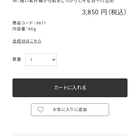
み、強い紫外線から肌をしっかりと守る日やけ止め
3,850
￥
6611
内容量：60g
全成分はこちら
数量
お気に入りに追加