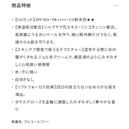
商品特徴
【UVカット】SPF50+・PA++++・UV耐水性★★
【保湿成分配合】シャクヤク花エキス・リンゴタンニン配合。
肌表面にうるおいベールを作り、強い紫外線だけでなく、乾
燥からも肌を守ります。
【スキンケア感覚で使えるテクスチャー】塗布する際に水の
層がくずれるジェル状クリームで、美容液のようにみずみず
しく心地良い使用感
水・汗に強い
白浮きなし
【ソフトフォーカス効果】凹凸の目立たないなめらかな肌を
演出。
ダマスクローズを主軸に調香したみずみずしく華やかな香
り
無着色、アルコールフリー