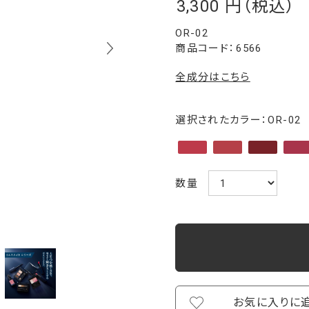
3,300
￥
OR-02
6566
全成分はこちら
選択されたカラー：OR-02
数量
お気に入りに