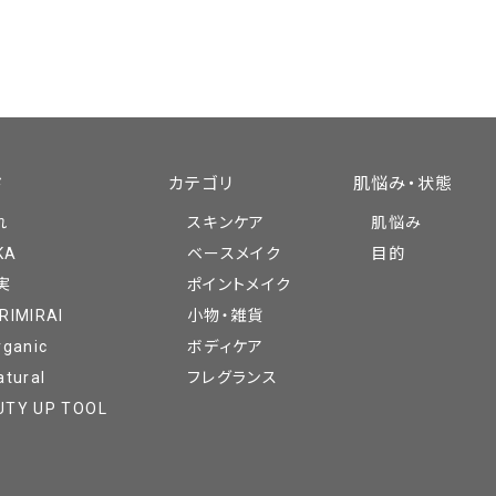
ド
カテゴリ
肌悩み・状態
れ
スキンケア
肌悩み
KA
ベースメイク
目的
実
ポイントメイク
RIMIRAI
小物・雑貨
rganic
ボディケア
atural
フレグランス
UTY UP TOOL