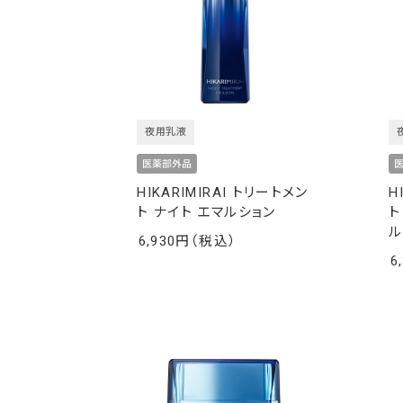
夜用乳液
HIKARIMIRAI トリートメン
H
ト ナイト エマルション
ト
ル
6,930
￥
6
￥