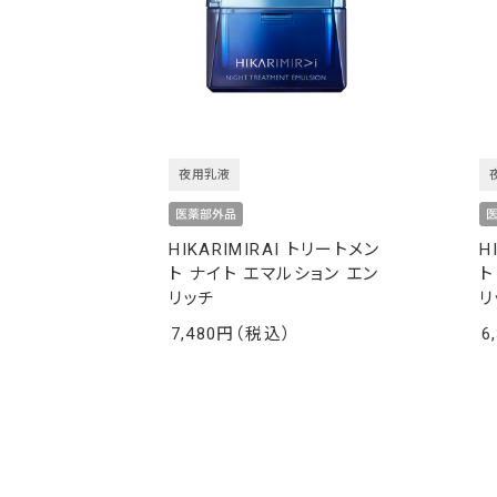
夜用乳液
HIKARIMIRAI トリートメン
H
ト ナイト エマルション エン
ト
リッチ
リ
7,480
6
￥
￥