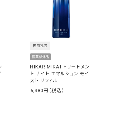
夜用乳液
ン
HIKARIMIRAI トリートメン
イ
ト ナイト エマルション モイ
スト リフィル
6,380
￥