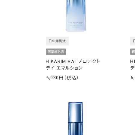
日中用乳液
HIKARIMIRAI プロテクト
H
デイ エマルション
デ
6,930
6
￥
￥