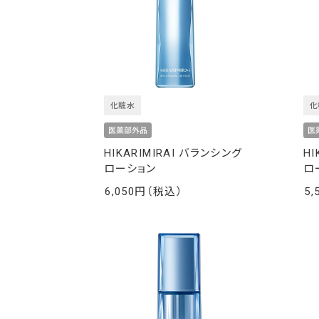
化粧水
化
HIKARIMIRAI バランシング
HI
ローション
ロ
6,050
5,
￥
￥