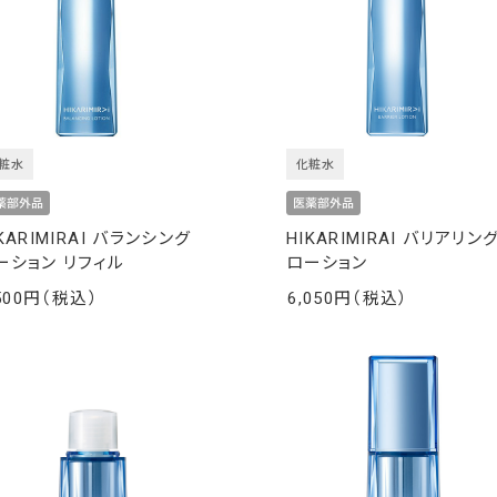
粧水
化粧水
KARIMIRAI バランシング
HIKARIMIRAI バリアリン
ーション リフィル
ローション
500
6,050
￥