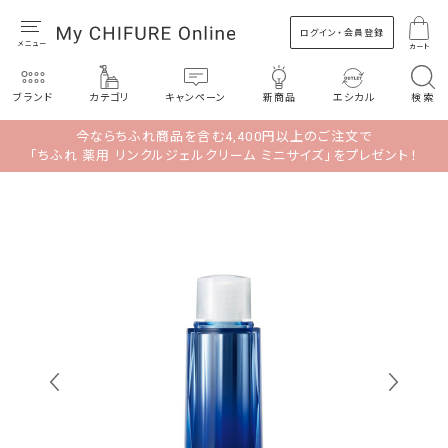
ログイン・会員登録
カート
ブランド
カテゴリ
キャンペーン
新商品
エシカル
検索
今ならちふれ商品を含む4,400円以上のご注文で
「ちふれ 薬用 リンクルジェルクリーム ミニサイズ」をプレゼント！