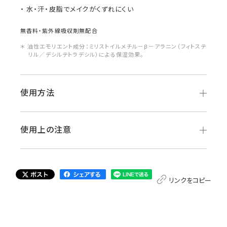
水・汗・皮脂でメイクがくずれにくい
無香料・紫外線吸収剤無配合
＊ 油性エモリエント成分：ミリストイルメチル－β－アラニン（フィトステ
リル／デシルテトラデシル）による保湿効果。
使用方法
使用上の注意
リンクをコピー