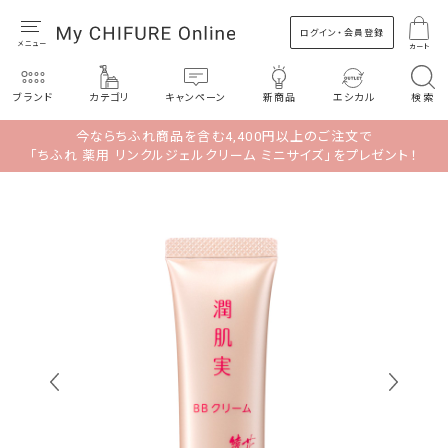
ログイン・会員登録
カート
ブランド
カテゴリ
キャンペーン
新商品
エシカル
検索
今ならちふれ商品を含む4,400円以上のご注文で
「ちふれ 薬用 リンクルジェルクリーム ミニサイズ」をプレゼント！