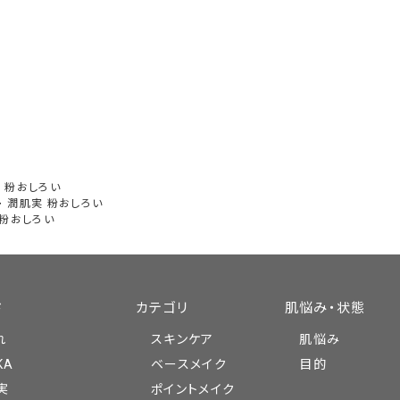
 粉おしろい
>
潤肌実 粉おしろい
 粉おしろい
ド
カテゴリ
肌悩み・状態
れ
スキンケア
肌悩み
KA
ベースメイク
目的
実
ポイントメイク