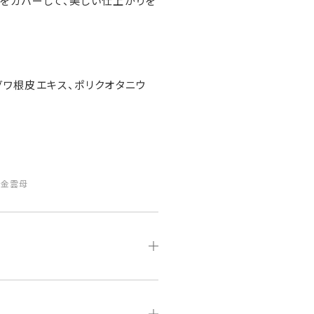
みをカバーして、美しい仕上がりを
グワ根皮エキス、ポリクオタニウ
成金雲母