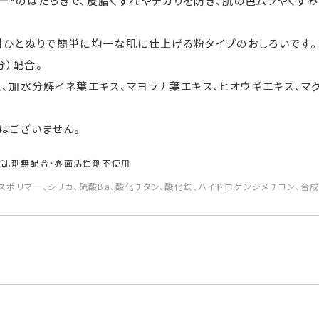
ー*のはたらきで、皮脂くずれやテカりを防ぎ、肌の色ムラやくす
】ひとぬりで簡単に均一な肌に仕上げる粉タイプのおしろいです。
）配合。
、加水分解イネ葉エキス、マヨラナ葉エキス、ヒオウギエキス、マ
はございません。
散乱剤無配合・界面活性剤不使用
ロスポリマー、シリカ、硫酸Ba、酸化チタン、酸化鉄、ハイドロゲンジメチコン、合