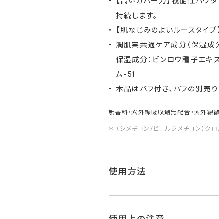
【高いカバー力】機能性パウダ
持続します。
【肌なじみのよいルースタイプ
潤肌実共通ケア成分（保湿成分
保湿成分：ビンロウ種子エキス
ム-51
本品はパフ付き、パフの別売り
無香料・紫外線吸収剤無配合・紫外線
＊ （ジメチコン/ビニルジメチコン）ク
使用方法
使用上の注意