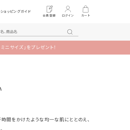
ショッピングガイド
会員登録
ログイン
カート
 ミニサイズ」をプレゼント！
い
が時間をかけたような均一な肌にととのえ、
。