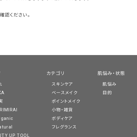
確認ください。
ド
カテゴリ
肌悩み・状態
れ
スキンケア
肌悩み
KA
ベースメイク
目的
実
ポイントメイク
RIMIRAI
小物・雑貨
rganic
ボディケア
atural
フレグランス
UTY UP TOOL