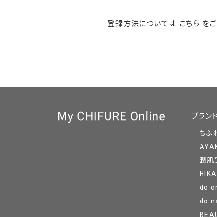
登録方法については
こちら
をご
ブラン
ちふ
AYA
潤肌
HIKA
do o
do n
BEA