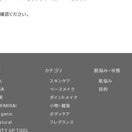
確認ください。
ド
カテゴリ
肌悩み・状態
れ
スキンケア
肌悩み
KA
ベースメイク
目的
実
ポイントメイク
RIMIRAI
小物・雑貨
rganic
ボディケア
atural
フレグランス
UTY UP TOOL