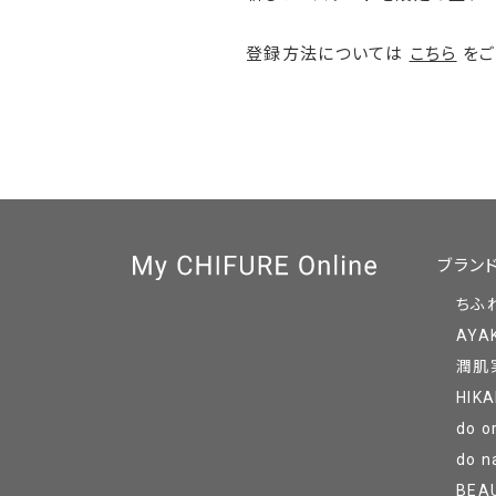
登録方法については
こちら
をご
ブラン
ちふ
AYA
潤肌
HIKA
do o
do n
BEA