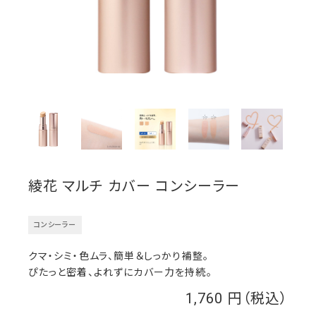
綾花 マルチ カバー コンシーラー
コンシーラー
クマ・シミ・色ムラ、簡単＆しっかり補整。
ぴたっと密着、よれずにカバー力を持続。
1,760
￥