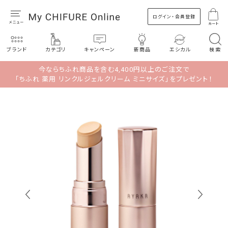
ログイン・会員登録
カート
ブランド
カテゴリ
キャンペーン
新商品
エシカル
検索
今ならちふれ商品を含む4,400円以上のご注文で
「ちふれ 薬用 リンクルジェルクリーム ミニサイズ」をプレゼント！