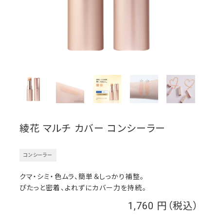
綾花 マルチ カバー コンシーラー
コンシーラー
クマ・シミ・色ムラ、簡単＆しっかり補整。
ぴたっと密着、よれずにカバー力を持続。
1,760
￥