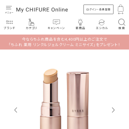
ログイン・会員登録
カート
ブランド
カテゴリ
キャンペーン
新商品
エシカル
検索
今ならちふれ商品を含む4,400円以上のご注文で
「ちふれ 薬用 リンクルジェルクリーム ミニサイズ」をプレゼント！