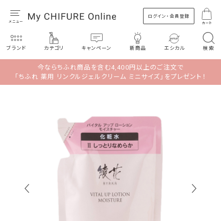
ログイン・会員登録
カート
ブランド
カテゴリ
キャンペーン
新商品
エシカル
検索
今ならちふれ商品を含む4,400円以上のご注文で
「ちふれ 薬用 リンクルジェルクリーム ミニサイズ」をプレゼント！