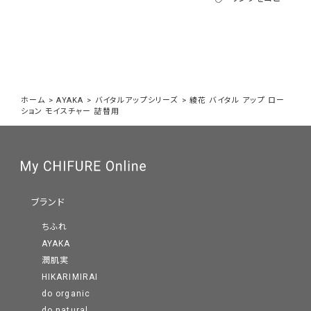
ホーム
>
AYAKA
>
バイタルアップシリーズ
>
綾花 バイタル アップ ロー
ション モイスチャー 詰替用
ブランド
ちふれ
AYAKA
潤肌実
HIKARIMIRAI
do organic
do natural