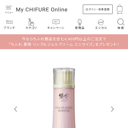
ログイン・会員登録
カート
ブランド
カテゴリ
キャンペーン
新商品
エシカル
検索
今ならちふれ商品を含む4,400円以上のご注文で
「ちふれ 薬用 リンクルジェルクリーム ミニサイズ」をプレゼント！