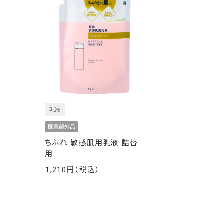
乳液
ちふれ 敏感肌用乳液 詰替
用
1,210
￥