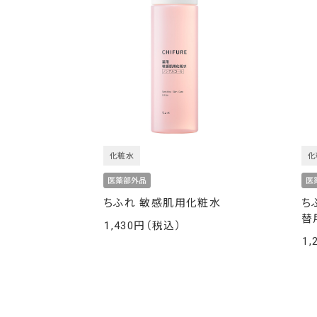
化粧水
化
ちふれ 敏感肌用化粧水
ち
替
1,430
￥
1,
￥