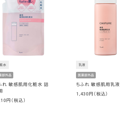
粧水
乳液
ふれ 敏感肌用化粧水 詰
ちふれ 敏感肌用乳液
用
1,430
￥
210