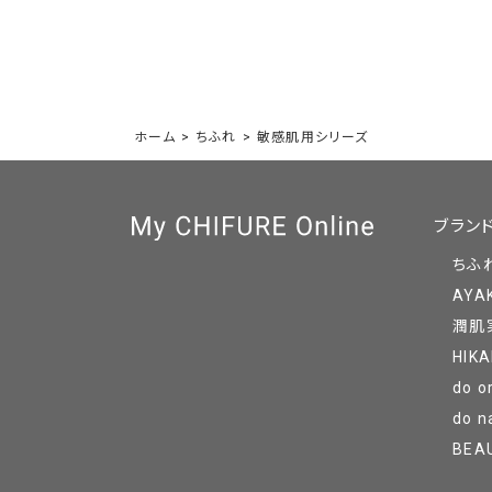
ホーム
>
ちふれ
>
敏感肌用シリーズ
ブラン
ちふ
AYA
潤肌
HIKA
do o
do n
BEA