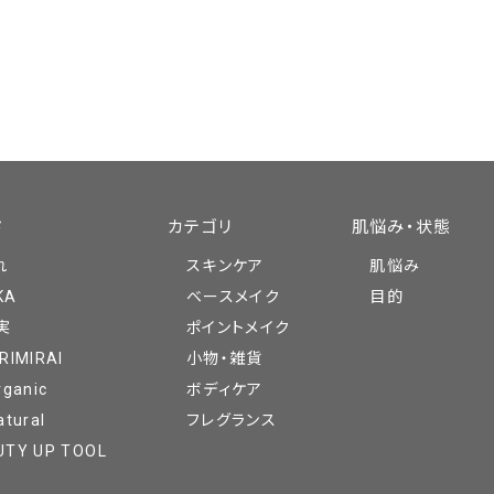
ド
カテゴリ
肌悩み・状態
れ
スキンケア
肌悩み
KA
ベースメイク
目的
実
ポイントメイク
RIMIRAI
小物・雑貨
rganic
ボディケア
atural
フレグランス
UTY UP TOOL