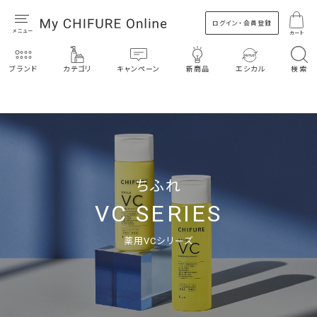
ログイン・会員登録
カート
ブランド
カテゴリ
キャンペーン
新商品
エシカル
検索
ちふれ
VC SERIES
薬用VCシリーズ