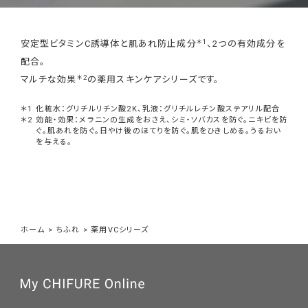
＊1
安定型ビタミンC誘導体と肌あれ防止成分
、2つの有効成分を
配合。
＊2
マルチな効果
の薬用スキンケアシリーズです。
化粧水：グリチルリチン酸2K、乳液：グリチルレチン酸ステアリル配合
効能・効果：メラニンの生成をおさえ、シミ・ソバカスを防ぐ。ニキビを防
ぐ。肌あれを防ぐ。日やけ後のほてりを防ぐ。肌をひきしめる。うるおい
を与える。
ホーム
>
ちふれ
>
薬用VCシリーズ