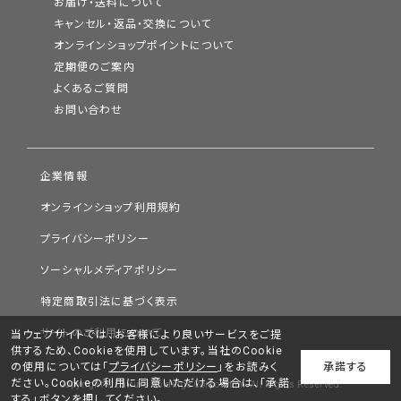
お届け・送料について
キャンセル・返品・交換について
オンラインショップポイントについて
定期便のご案内
よくあるご質問
お問い合わせ
企業情報
オンラインショップ利用規約
プライバシーポリシー
ソーシャルメディアポリシー
潤いを届けながら、
年齢による肌悩みをカバーするベースメイク
特定商取引法に基づく表示
サイトのご利用について
当ウェブサイトでは、お客様により良いサービスをご提
日やけ止め・化粧下地・ファンデーション・おしろいの4つの役割
供するため、Cookieを使用しています。当社のCookie
を持ったクッションファンデーションは自然なつやで年齢による
の使用については「
プライバシーポリシー
」をお読みく
承諾する
ださい。Cookieの利用に同意いただける場合は、「承諾
Copyright © Chifure Holdings Corporation. All Rights Reserved.
肌悩みをしっかりカバーしながら、厚ぬり感のないなめらかな肌
する」ボタンを押してください。