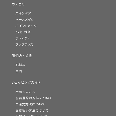
カテゴリ
スキンケア
ベースメイク
ポイントメイク
小物・雑貨
ボディケア
年齢を重ねた肌にたっぷりの水分と油分を与え
フレグランス
潤いのある肌を目指すための手間ひま
肌悩み・状態
1品2役のシンプルなステップでお手入れを完了させるメイク落
肌悩み
とし洗顔石けんは、成型後に徹底した温度・湿度管理のもとで2
目的
～2.5か月ほど熟成・乾燥させる必要がある、とても手間と時間
ショッピングガイド
のかかる「枠練り製法」でつくられています。そんな手間ひまが、
洗浄時に肌に潤いを残し、お風呂上がりもつっぱりを感じにく
初めての方へ
い、しっとりとした洗い上がりを実現しました。
会員登録の方法について
ご注文方法について
マスク生活が続き、肌の潤いをより一層大切にしたい今だからこ
お支払い方法について
そ、スキンケアの原点である「保湿」に向き合った石けんです。