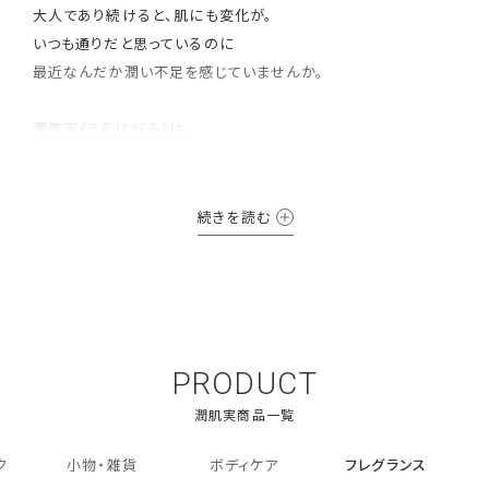
大人であり続けると、肌にも変化が。
いつも通りだと思っているのに
最近なんだか潤い不足を感じていませんか。
潤肌実（うるはだみ）は、
「保湿」に注目したライン。
年齢を重ねた肌にたっぷりの潤いを与え、
続きを読む
しっとりやわらかく、
ふっくら潤いあふれる肌を目指します。
PRODUCT
ク
小物・雑貨
ボディケア
フレグランス