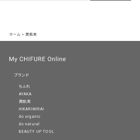
スキンケアの原点「保湿」を
ホーム
>
潤肌実
シンプルなステップで
潤肌実は「綾花ブランド」の中でもスキンケアの原点である「保
湿」に着目したラインです。
ブランド
わかりやすい商品ラインアップと、できるだけシンプルなステップ
ちふれ
で、いきいきした毎日を過ごす方に寄り添いたいという想いを込
AYAKA
め、スキンケア、ベースメイクアイテムを展開しています。
潤肌実
HIKARIMIRAI
do organic
do natural
BEAUTY UP TOOL