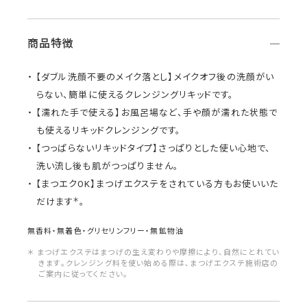
商品特徴
【ダブル洗顔不要のメイク落とし】メイクオフ後の洗顔がい
らない、簡単に使えるクレンジングリキッドです。
【濡れた手で使える】お風呂場など、手や顔が濡れた状態で
も使えるリキッドクレンジングです。
【つっぱらないリキッドタイプ】さっぱりとした使い心地で、
洗い流し後も肌がつっぱりません。
【まつエクOK】まつげエクステをされている方もお使いいた
＊
だけます
。
無香料・無着色・グリセリンフリー・無鉱物油
＊ まつげエクステはまつげの生え変わりや摩擦により、自然にとれてい
きます。クレンジング料を使い始める際は、まつげエクステ施術店の
ご案内に従ってください。