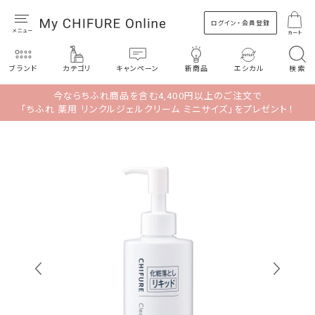
ログイン・会員登録
カート
ブランド
カテゴリ
キャンペーン
新商品
エシカル
検索
今ならちふれ商品を含む4,400円以上のご注文で
「ちふれ 薬用 リンクルジェルクリーム ミニサイズ」をプレゼント！