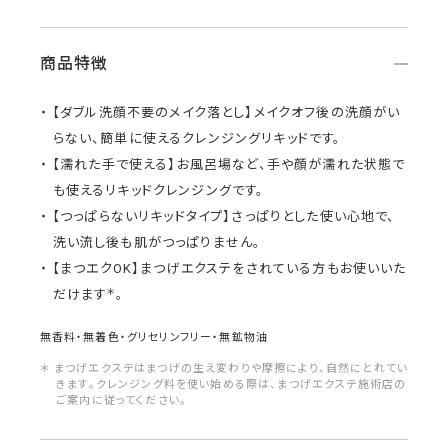
商品特徴
【ダブル洗顔不要のメイク落とし】メイクオフ後の洗顔がい
らない、簡単に使えるクレンジングリキッドです。
【濡れた手で使える】お風呂場など、手や顔が濡れた状態で
も使えるリキッドクレンジングです。
【つっぱらないリキッドタイプ】さっぱりとした使い心地で、
洗い流し後も肌がつっぱりません。
【まつエクOK】まつげエクステをされている方もお使いいた
＊
だけます
。
無香料・無着色・グリセリンフリー・無鉱物油
＊ まつげエクステはまつげの生え変わりや摩擦により、自然にとれてい
きます。クレンジング料を使い始める際は、まつげエクステ施術店の
ご案内に従ってください。