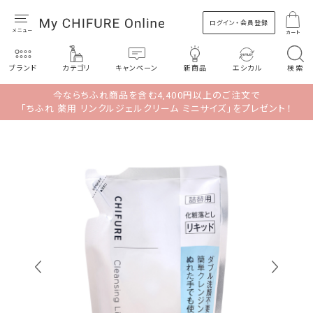
ログイン・会員登録
カート
ブランド
カテゴリ
キャンペーン
新商品
エシカル
検索
今ならちふれ商品を含む4,400円以上のご注文で
「ちふれ 薬用 リンクルジェルクリーム ミニサイズ」をプレゼント！