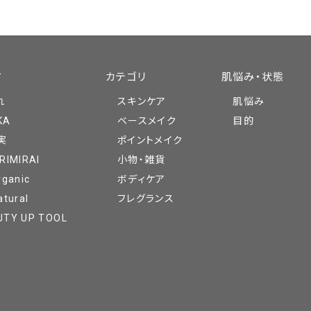
ド
カテゴリ
肌悩み・状態
れ
スキンケア
肌悩み
KA
ベースメイク
目的
実
ポイントメイク
RIMIRAI
小物・雑貨
rganic
ボディケア
atural
フレグランス
UTY UP TOOL