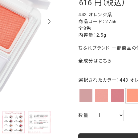
616
￥
443 オレンジ系
2756
全8色
内容量：2.5g
ちふれブランド 一部商品
全成分はこちら
選択されたカラー：443 オ
数量