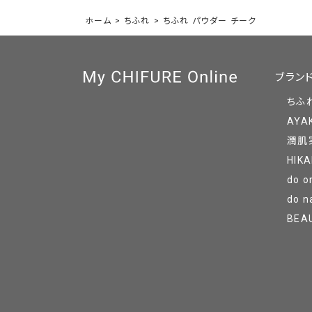
ホーム
>
ちふれ
>
ちふれ パウダー チーク
ブラン
ちふ
AYA
潤肌
HIKA
do o
do n
BEA