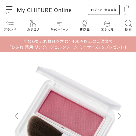
ログイン・会員登録
カート
ブランド
カテゴリ
キャンペーン
新商品
エシカル
検索
今ならちふれ商品を含む4,400円以上のご注文で
「ちふれ 薬用 リンクルジェルクリーム ミニサイズ」をプレゼント！